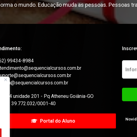
forma o mundo. Educação muda as pessoas. Pessoas t
ndimento:
Inscre
62) 99434-8984
tendimento@sequencialcursos.com.br
uporte@sequencialcursos.com.br
utoria@sequencialcursos.com.br
ua 04 unidade 201 - Pq Atheneu Goiânia-GO
NPJ: 39.772.032/0001-40
Novid
Portal do Aluno