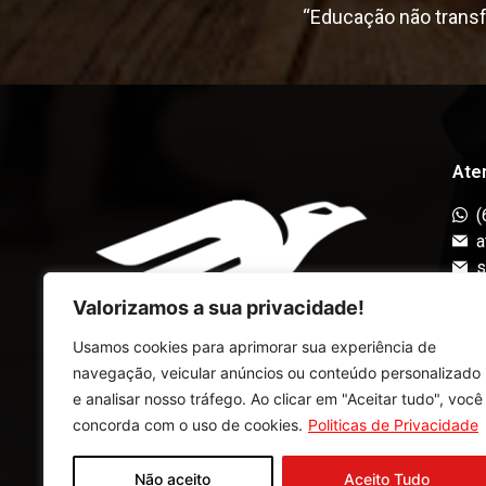
“Educação não trans
Ate
(
a
s
t
Valorizamos a sua privacidade!
R
Usamos cookies para aprimorar sua experiência de
C
Nós somos a
navegação, veicular anúncios ou conteúdo personalizado
Sequencial Cursos!
e analisar nosso tráfego.
Ao clicar em "Aceitar tudo", você
concorda com o uso de cookies.
Politicas de Privacidade
Não aceito
Aceito Tudo